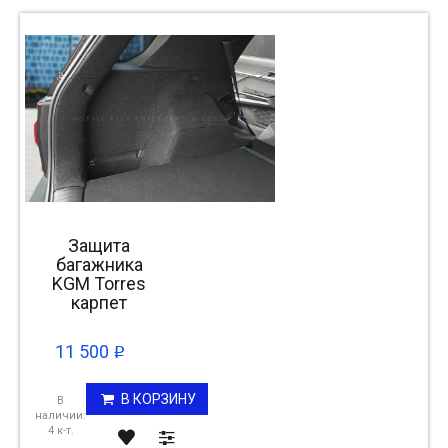
Защита
багажника
KGM Torres
карпет
11 500
p
В КОРЗИНУ
В
наличии:
4 к-т.