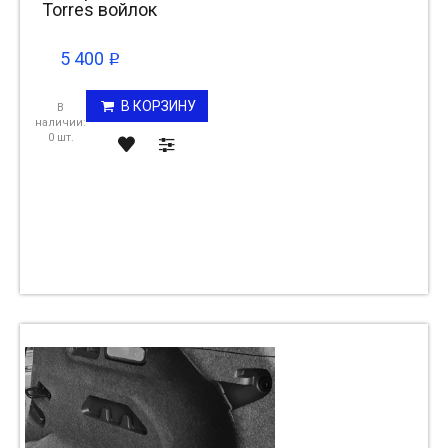
Torres войлок
5 400
p
В КОРЗИНУ
В
наличии:
0 шт.