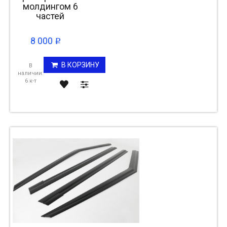
молдингом 6
частей
8 000
p
В КОРЗИНУ
В
наличии:
6 к-т