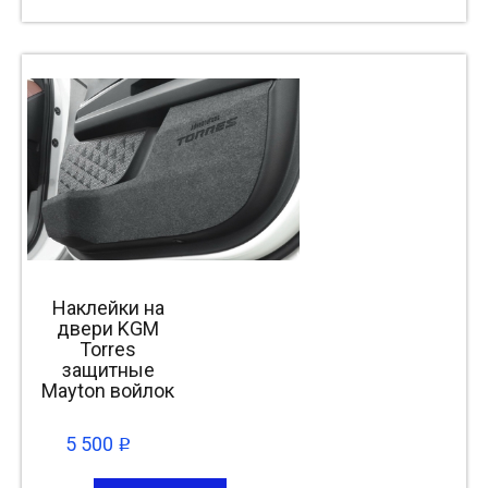
Наклейки на
двери KGM
Torres
защитные
Mayton войлок
5 500
p