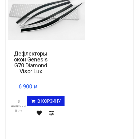
Дефлекторы
окон Genesis
G70 Diamond
Visor Lux
6 900
p
В КОРЗИНУ
В
наличии:
0 к-т.