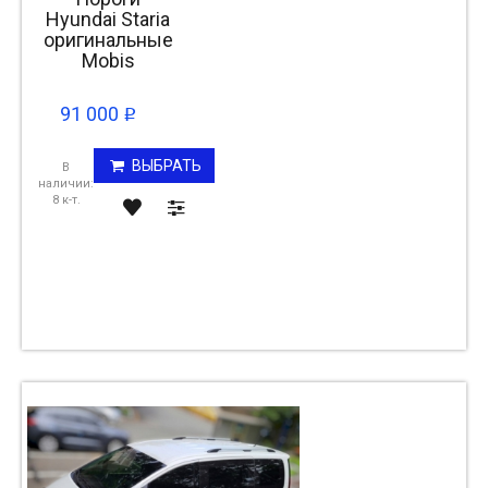
Hyundai Staria
оригинальные
Mobis
91 000
p
ВЫБРАТЬ
В
наличии:
8 к-т.