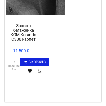
Защита
багажника
KGM Korando
C300 карпет
11 500
p
В КОРЗИНУ
В
наличии:
2 к-т.