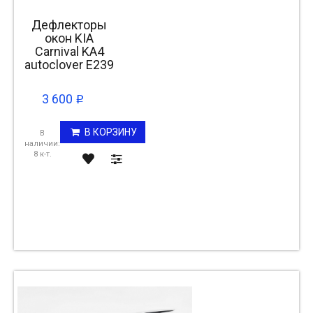
Дефлекторы
окон KIA
Carnival KA4
autoclover E239
3 600
p
В КОРЗИНУ
В
наличии:
8 к-т.