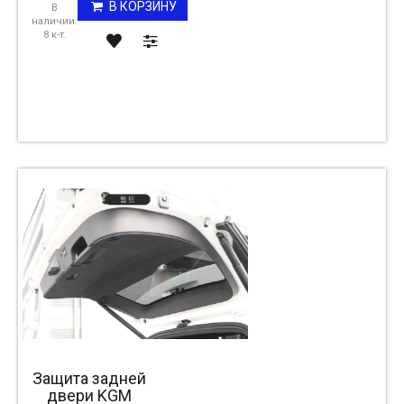
В КОРЗИНУ
В
наличии:
8 к-т.
Защита задней
двери KGM